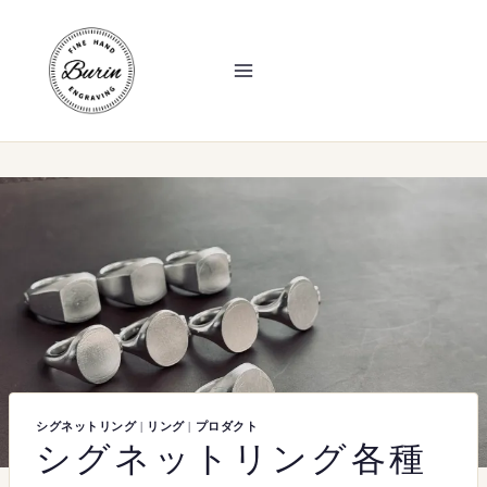
内
容
を
ス
キ
ッ
プ
シグネットリング
|
リング
|
プロダクト
シグネットリング各種