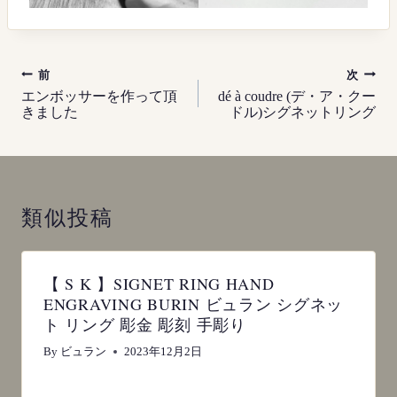
投
前
次
稿
エンボッサーを作って頂
dé à coudre (デ・ア・クー
きました
ドル)シグネットリング
ナ
ビ
ゲ
ー
類似投稿
シ
ョ
ン
【 S K 】SIGNET RING HAND
ENGRAVING BURIN ビュラン シグネッ
ト リング 彫金 彫刻 手彫り
By
ビュラン
2023年12月2日