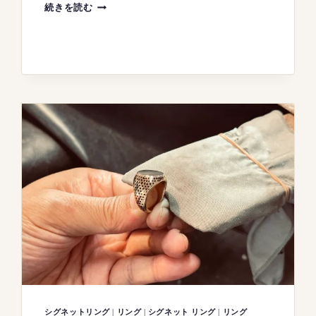
DÉ
続きを読む
À
COUDRE
(デ・
ア・
ク
ー
ド
ル)
シ
グ
ネ
ッ
ト
リ
ン
グ
シグネットリング
|
リング
|
シグネット リング
|
リング