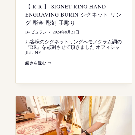
【 R R 】 SIGNET RING HAND
ENGRAVING BURIN シグネット リン
グ 彫金 彫刻 手彫り
By
ビュラン
2024年9月21日
お客様のシグネットリングへモノグラム調の
『RR』を彫刻させて頂きました オフィシャ
ルLINE
【
続きを読む
R
R
】
SIGNET
RING
HAND
ENGRAVING
BURIN
シ
グ
ネ
ッ
ト
リ
ン
グ
彫