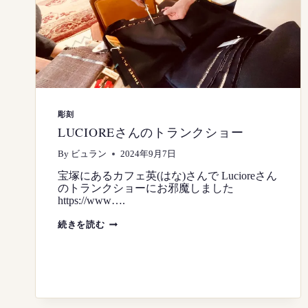
金
彫
刻
手
彫
り
彫刻
LUCIOREさんのトランクショー
By
ビュラン
2024年9月7日
宝塚にあるカフェ英(はな)さんで Lucioreさん
のトランクショーにお邪魔しました
https://www….
LUCIORE
続きを読む
さ
ん
の
ト
ラ
ン
ク
シ