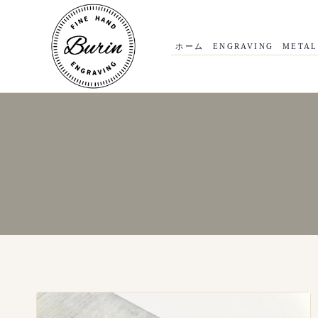
内
容
を
ス
ホーム
ENGRAVING
METAL
キ
ッ
プ