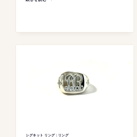
ペ
ル
ス
ヴ
ァ
ル
テ
ー
ブ
ル
ナ
イ
フ
シグネット リング
|
リング