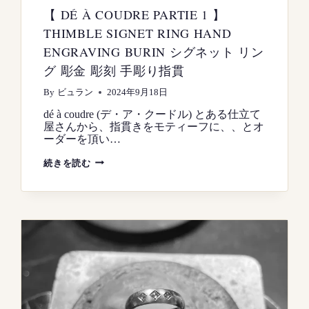
【 DÉ À COUDRE PARTIE 1 】
THIMBLE SIGNET RING HAND
ENGRAVING BURIN シグネット リン
グ 彫金 彫刻 手彫り指貫
By
ビュラン
2024年9月18日
dé à coudre (デ・ア・クードル) とある仕立て
屋さんから、指貫きをモティーフに、、とオ
ーダーを頂い…
【
続きを読む
DÉ
À
COUDRE
PARTIE
1
】
THIMBLE
SIGNET
RING
HAND
ENGRAVING
BURIN
シ
グ
ネ