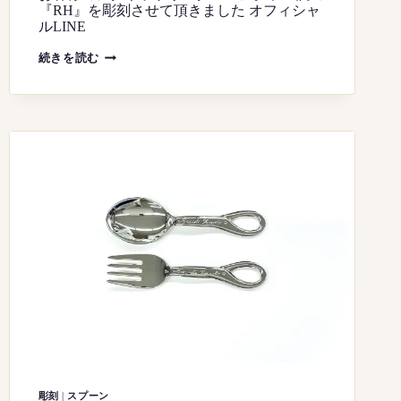
『RH』を彫刻させて頂きました オフィシャ
ルLINE
【
続きを読む
R
H
】
PLATINUM
SIGNET
RING
HAND
ENGRAVING
BURIN
プ
ラ
チ
ナ
製
シ
グ
ネ
ッ
ト
リ
ン
グ
彫
金
彫
刻
手
彫刻
|
スプーン