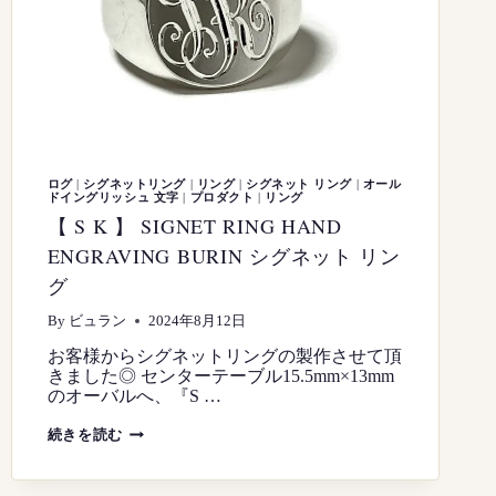
ー
ン
HAND
ENGRAVING
BURIN
彫
金
彫
刻
手
彫
り
ログ
|
シグネットリング
|
リング
|
シグネット リング
|
オール
ドイングリッシュ 文字
|
プロダクト
|
リング
【 S K 】 SIGNET RING HAND
ENGRAVING BURIN シグネット リン
グ
By
ビュラン
2024年8月12日
お客様からシグネットリングの製作させて頂
きました◎ センターテーブル15.5mm×13mm
のオーバルへ、『S …
【
続きを読む
S
K
】
SIGNET