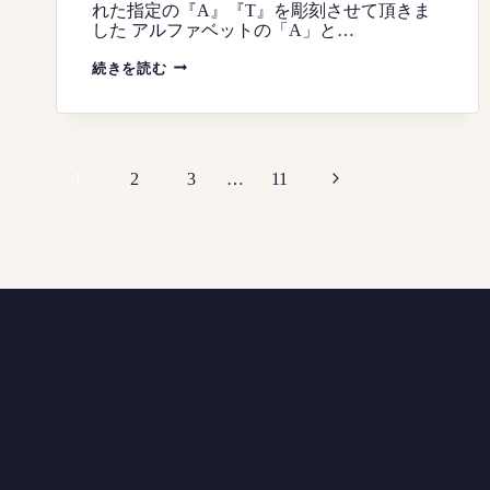
れた指定の『A』『T』を彫刻させて頂きま
した アルファベットの「A」と…
『A』
続きを読む
『T』
CAMEO
RING
HAND
ENGRAVING
BURIN
ペ
カ
次
1
2
3
…
11
メ
ー
オ
の
リ
ジ
ン
グ
ナ
ペ
ビ
ー
ゲ
ジ
ー
シ
ョ
ン