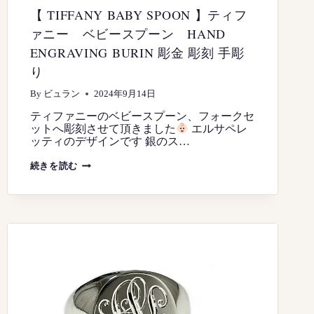
彫
【 TIFFANY BABY SPOON 】ティフ
り
ァニー ベビースプーン HAND
ENGRAVING BURIN 彫金 彫刻 手彫
り
By
ビュラン
2024年9月14日
ティファニーのベビースプーン、フォークセ
ットへ彫刻させて頂きました
エルサペレ
ッティのデザインです 銀のス…
【
続きを読む
TIFFANY
BABY
SPOON
】
テ
ィ
フ
ァ
ニ
ー
ベ
ビ
ー
ス
プ