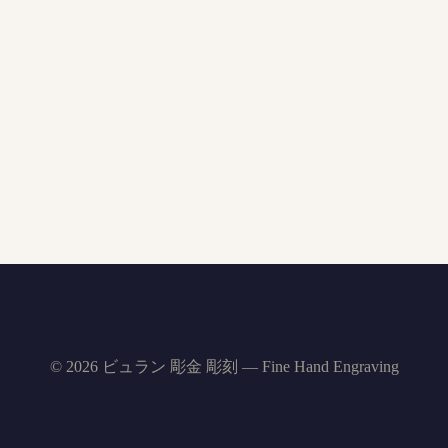
© 2026 ビュラン 彫金 彫刻 — Fine Hand Engraving