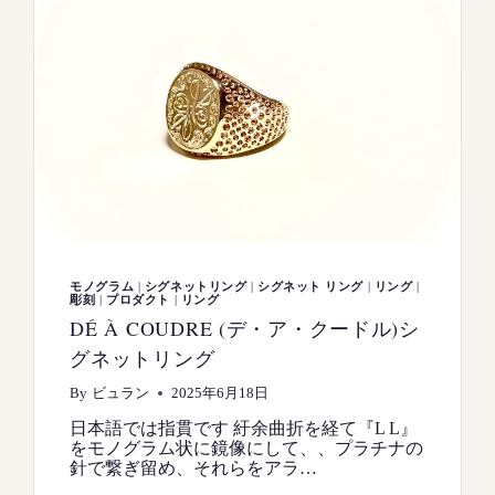
モノグラム
|
シグネットリング
|
シグネット リング
|
リング
|
彫刻
|
プロダクト
|
リング
DÉ À COUDRE (デ・ア・クードル)シ
グネットリング
By
ビュラン
2025年6月18日
日本語では指貫です 紆余曲折を経て『L L』
をモノグラム状に鏡像にして、、プラチナの
針で繋ぎ留め、それらをアラ…