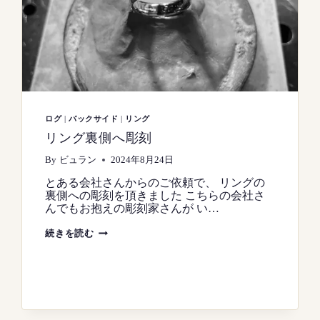
ッ
ト
リ
ン
グ
彫
金
彫
刻
手
彫
り
ログ
|
バックサイド
|
リング
指
リング裏側へ彫刻
貫
By
ビュラン
2024年8月24日
とある会社さんからのご依頼で、 リングの
裏側への彫刻を頂きました こちらの会社さ
んでもお抱えの彫刻家さんが い…
リ
続きを読む
ン
グ
裏
側
へ
彫
刻