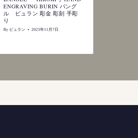
ENGRAVING BURIN バング
MINIM
ル ビュラン 彫金 彫刻 手彫
ENGRA
り
ル ビュ
り 』HA
By
ビュラン
2023年11月7日
By
ビュラン