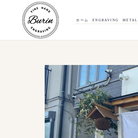
内
容
を
ス
ホーム
ENGRAVING
METAL
キ
ッ
プ