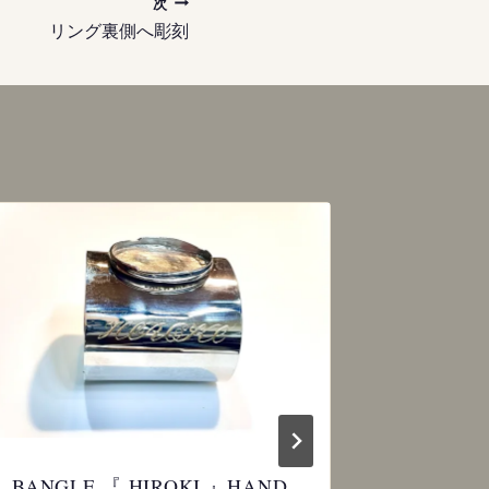
次
リング裏側へ彫刻
BANGLE 『 HIROKI 』HAND
BANGLE