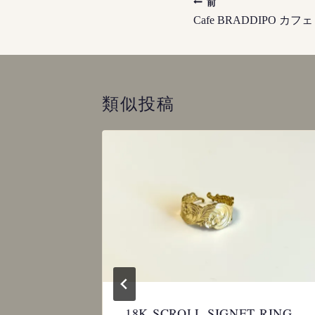
投
前
稿
Cafe BRADDIPO カ
ナ
ビ
ゲ
ー
類似投稿
シ
ョ
ン
CATION
18K SCROLL SIGNET RING