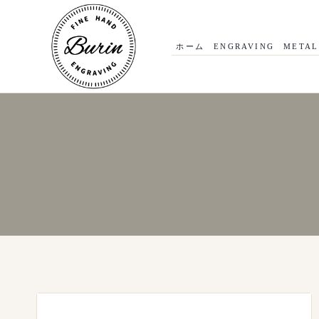
内
容
を
ス
ホーム
ENGRAVING
METAL
キ
ッ
プ