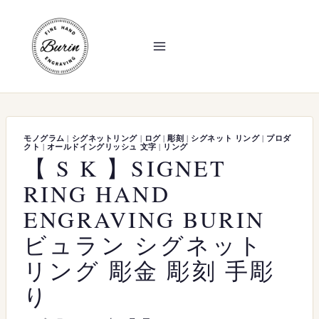
内
容
を
ス
キ
ッ
プ
モノグラム
|
シグネットリング
|
ログ
|
彫刻
|
シグネット リング
|
プロダ
クト
|
オールドイングリッシュ 文字
|
リング
【 S K 】SIGNET
RING HAND
ENGRAVING BURIN
ビュラン シグネット
リング 彫金 彫刻 手彫
り