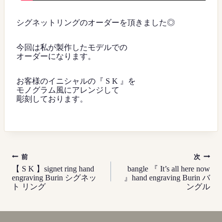
シグネットリングのオーダーを頂きました◎
今回は私が製作したモデルでの
オーダーになります。
お客様のイニシャルの『 S K 』を
モノグラム風にアレンジして
彫刻しております。
投
前
次
稿
【 S K 】signet ring hand
bangle 『 It’s all here now
engraving Burin シグネッ
』hand engraving Burin バ
ナ
ト リング
ングル
ビ
ゲ