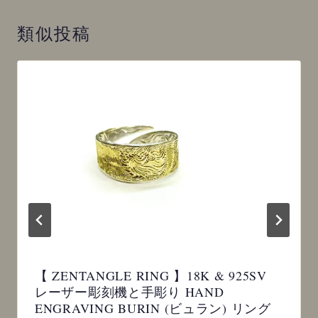
ー
シ
類似投稿
ョ
ン
【 ZENTANGLE RING 】18K & 925SV
レーザー彫刻機と手彫り HAND
ENGRAVING BURIN (ビュラン) リング