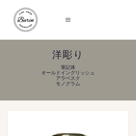
内
容
を
ス
キ
ッ
プ
洋彫り
筆記体
オールドイングリッシュ
アラベスク
モノグラム