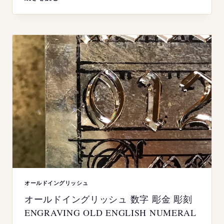
N
】
SIGNET
RING
HAND
ENGRAVING
BURIN
(ビ
ュ
ラ
ン)
シ
グ
ネ
ッ
ト
リ
ン
グ
彫
金
彫
刻
手
彫
り
オールドイングリッシュ
オールドイングリッシュ 数字 彫金 彫刻
ENGRAVING OLD ENGLISH NUMERAL