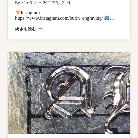
By
ビュラン
2022年5月21日
Instagram
https://www.instagram.com/burin_engraving/
…
オ
続きを読む
ー
ル
ド
イ
ン
グ
リ
ッ
シ
ュ
数
字
彫
金
彫
刻
ENGRAVING
OLD
ENGLISH
NUMERAL