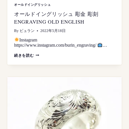
オールドイングリッシュ
オールドイングリッシュ 彫金 彫刻
ENGRAVING OLD ENGLISH
By
ビュラン
2022年5月18日
Instagram
https://www.instagram.com/burin_engraving/
…
オ
続きを読む
ー
ル
ド
イ
ン
グ
リ
ッ
シ
ュ
彫
金
彫
刻
ENGRAVING
OLD
ENGLISH