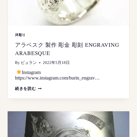
洋彫り
アラベスク 製作 彫金 彫刻 ENGRAVING
ARABESQUE
By
ビュラン
2022年5月18日
Instagram
https://www.instagram.com/burin_engrav…
ア
続きを読む
ラ
ベ
ス
ク
製
作
彫
金
彫
刻
ENGRAVING