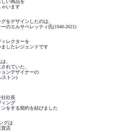
らしい商品を
しゃいます
ングをデザインしたのは、
のエルサペレッティ氏(1940-2021)
トディレクターを
いましたレジェンドです
氏は、
にされていた、
ションデザイナーの
ホルストン)
ー社社長
ヴィング
インをする契約を結びました
ングは
百貨店