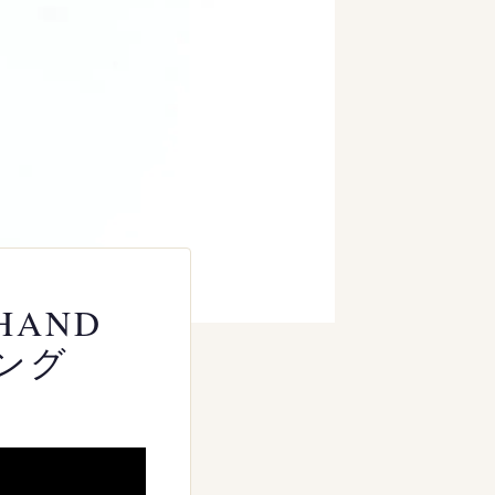
 HAND
リング