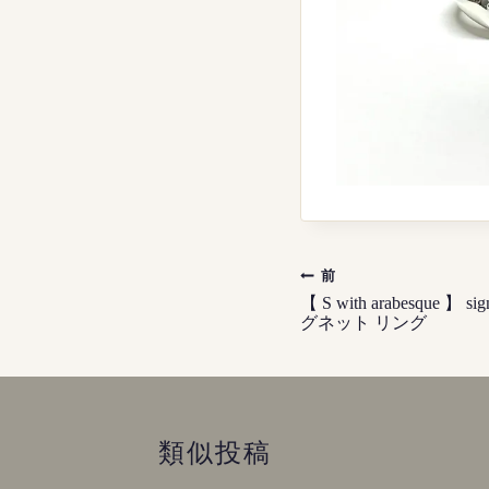
投
前
稿
【 S with arabesque 】 sign
グネット リング
ナ
ビ
ゲ
ー
類似投稿
シ
ョ