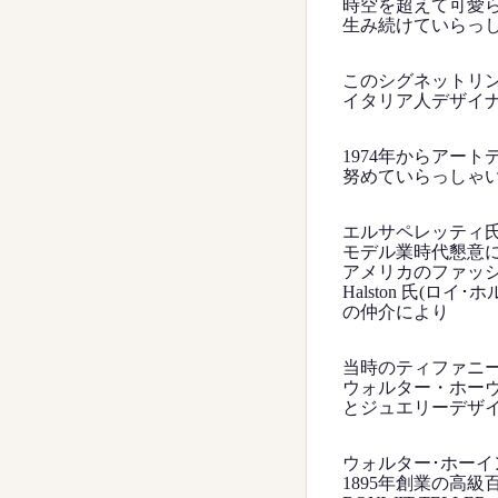
時空を超えて可愛
生み続けていらっ
このシグネットリ
イタリア人デザイナー
1974年からアー
努めていらっしゃ
エルサペレッティ
モデル業時代懇意
アメリカのファッ
Halston 氏(ロイ･
の仲介により
当時のティファニ
ウォルター・ホー
とジュエリーデザ
ウォルター･ホーイ
1895年創業の高級