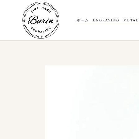
内
容
を
ス
ホーム
ENGRAVING
METAL
キ
ッ
プ