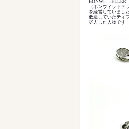
BONWIT TELLER
（ボンウィットテラ
を経営していまし
低迷していたティ
尽力した人物です