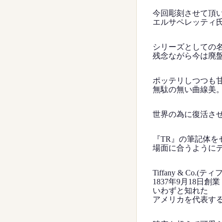
今回彫刻させて頂
エルサペレッティ
シリーズとしての
残念ながら今は廃
ポッテリしつつも
無駄の無い曲線美
世界の為に復活さ
『TR』の筆記体を
場面に合うように
Tiffany & Co.(テ
1837年9月18日創業
いわずと知れた
アメリカを代表す