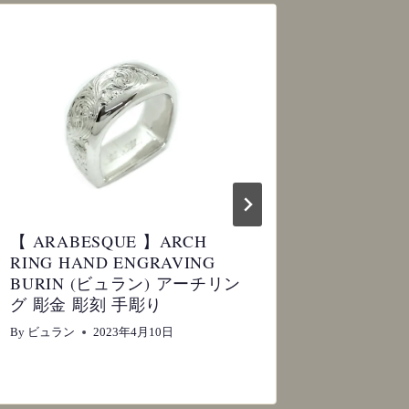
【 ARABESQUE 】ARCH
【 SS 】
RING HAND ENGRAVING
ENGRA
BURIN (ビュラン) アーチリン
ン) シ
グ 彫金 彫刻 手彫り
刻 手彫
By
ビュラン
2023年4月10日
By
ビュラン